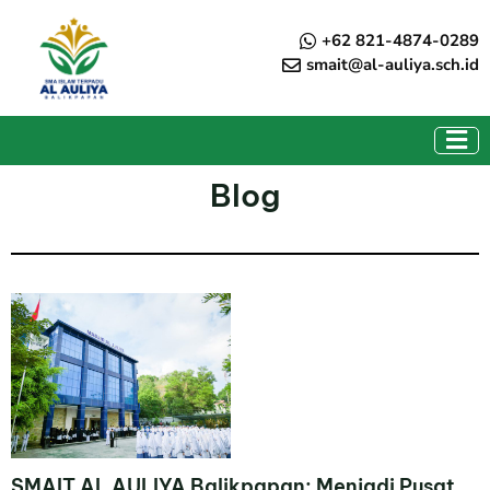
Skip
to
+62 821-4874-0289
content
smait@al-auliya.sch.id
Blog
SMAIT AL AULIYA Balikpapan: Menjadi Pusat