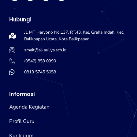
s
c
i
u
t
e
t
t
a
b
t
u
Hubungi
g
o
e
b
r
o
r
e
a
k
Jl. MT Haryono No.137, RT.43, Kel. Graha Indah, Kec.
m
Balikpapan Utara, Kota Balikpapan
smait@al-auliya.sch.id
(0542) 853 0990
0813 5745 5058
Informasi
Agenda Kegiatan
Profil Guru
Kurikulum