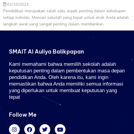
01/10/2023
Pendidikan merupakan salah satu aspek penting dalam kehidupan
setiap individu. Mencari sekolah yang tepat untuk anak Anda adalah
langkah awal yang sangat penting dalam memberikan.
SMAIT Al Auliya Balikpapan
Kami memahami bahwa memilih sekolah adalah
keputusan penting dalam pembentukan masa depan
pendidikan Anda. Oleh karena itu, kami ingin
memastikan bahwa Anda memiliki semua informasi
yang diperlukan untuk membuat keputusan yang
tepat
Follow Me
I
F
T
Y
n
a
w
o